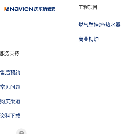
品牌故事
工程项目
燃气壁挂炉/热水器
焦点注册
商业锅炉
发展历程
服务支持
技术实力
企业动态
售后预约
焦点注册Life
常见问题
购买渠道
品牌视角
资料下载
加盟招商