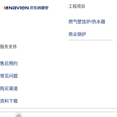
品牌故事
工程项目
燃气壁挂炉/热水器
焦点注册
商业锅炉
发展历程
服务支持
技术实力
企业动态
售后预约
焦点注册Life
常见问题
购买渠道
品牌视角
资料下载
加盟招商