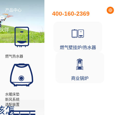
全国统一服务热线
产品中心
工程项目
400-160-2369
e
伙伴
燃气壁挂炉/热水器
燃气热水器
商业锅炉
水暖床垫
新风系统
选配装置
该怎