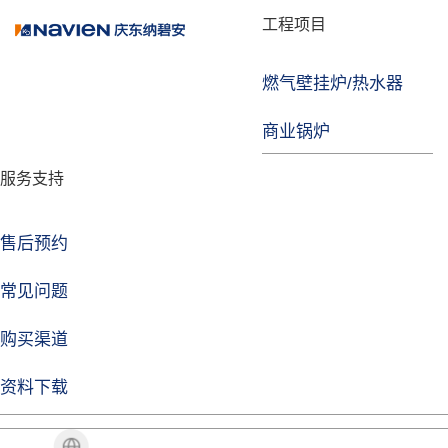
品牌故事
工程项目
燃气壁挂炉/热水器
焦点注册
商业锅炉
发展历程
服务支持
技术实力
企业动态
售后预约
焦点注册Life
常见问题
购买渠道
品牌视角
资料下载
加盟招商