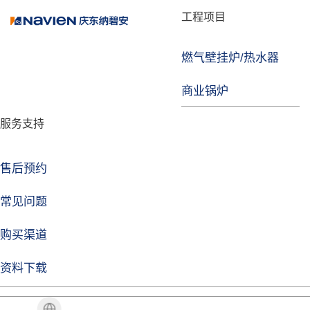
品牌故事
工程项目
燃气壁挂炉/热水器
焦点注册
商业锅炉
发展历程
服务支持
技术实力
企业动态
售后预约
焦点注册Life
常见问题
购买渠道
品牌视角
资料下载
加盟招商