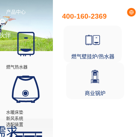
全国统一服务热线
产品中心
工程项目
400-160-2369
e
伙伴
燃气壁挂炉/热水器
燃气热水器
商业锅炉
水暖床垫
新风系统
选配装置
需求