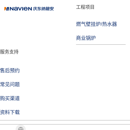
品牌故事
工程项目
燃气壁挂炉/热水器
焦点注册
商业锅炉
发展历程
服务支持
技术实力
企业动态
售后预约
焦点注册Life
常见问题
购买渠道
品牌视角
资料下载
加盟招商