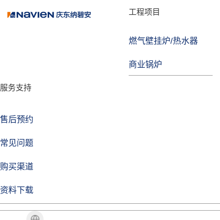
品牌故事
工程项目
燃气壁挂炉/热水器
焦点注册
商业锅炉
发展历程
服务支持
技术实力
企业动态
售后预约
焦点注册Life
常见问题
购买渠道
品牌视角
资料下载
加盟招商