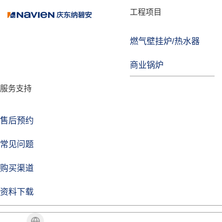
品牌故事
工程项目
燃气壁挂炉/热水器
焦点注册
商业锅炉
发展历程
服务支持
技术实力
企业动态
售后预约
焦点注册Life
常见问题
购买渠道
品牌视角
资料下载
加盟招商