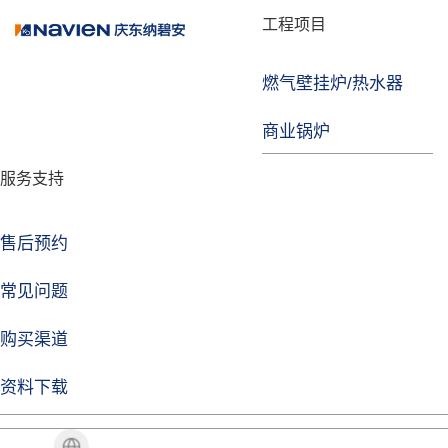
品牌故事
工程项目
燃气壁挂炉/热水器
焦点注册
商业锅炉
发展历程
服务支持
技术实力
企业动态
售后预约
焦点注册Life
常见问题
购买渠道
品牌视角
资料下载
加盟招商