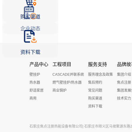
购买渠道
企业动态
资料下载
产品中心
工程项目
服务支持
品牌故
壁挂炉
CASCADE并联系统
服务理念及政策
集团介绍
热水器
燃气壁挂炉/热水器
售后预约
焦点注册
舒适家居
商业锅炉
常见问题
集团发展
商用
购买渠道
技术实力
资料下载
石家庄焦点注册热能设备有限公司| 石家庄市顺义区马坡聚源东路27号 