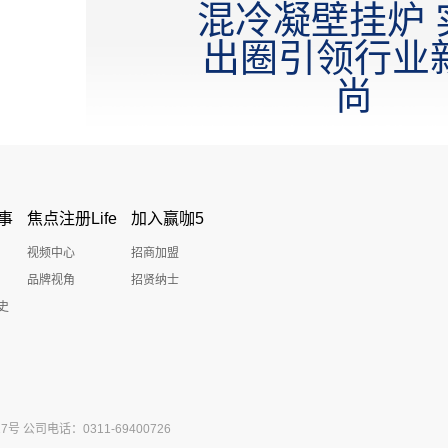
混冷凝壁挂炉 
出圈引领行业
尚
事
焦点注册Life
加入赢咖5
视频中心
招商加盟
品牌视角
招贤纳士
史
公司电话：0311-69400726