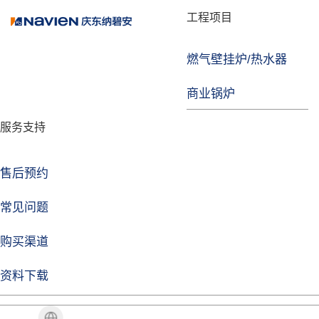
品牌故事
工程项目
燃气壁挂炉/热水器
焦点注册
商业锅炉
发展历程
服务支持
技术实力
企业动态
售后预约
焦点注册Life
常见问题
购买渠道
品牌视角
资料下载
加盟招商