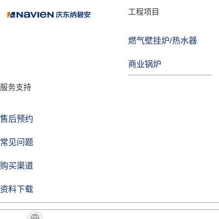
品牌故事
工程项目
燃气壁挂炉/热水器
焦点注册
商业锅炉
发展历程
服务支持
技术实力
企业动态
售后预约
焦点注册Life
常见问题
购买渠道
品牌视角
资料下载
加盟招商