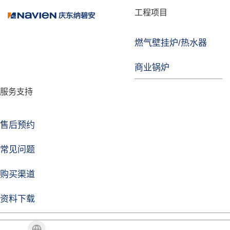
品牌故事
工程项目
燃气壁挂炉/热水器
焦点注册
商业锅炉
发展历程
服务支持
技术实力
企业动态
售后预约
焦点注册Life
常见问题
购买渠道
品牌视角
资料下载
加盟招商