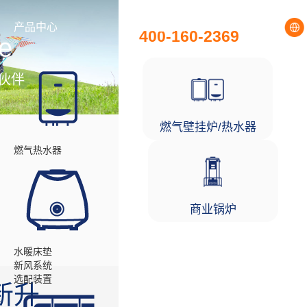
全国统一服务热线
产品中心
工程项目
400-160-2369
e
伙伴
燃气壁挂炉/热水器
燃气热水器
商业锅炉
水暖床垫
新风系统
选配装置
新升