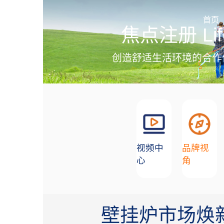
加盟招商
首页
焦点注册 Lif
创造舒适生活环境的合作
视频中
品牌视
心
角
壁挂炉市场焕