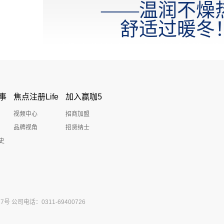
——温润不燥
舒适过暖冬
事
焦点注册Life
加入赢咖5
视频中心
招商加盟
品牌视角
招贤纳士
史
公司电话：0311-69400726