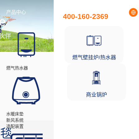
全国统一服务热线
产品中心
工程项目
400-160-2369
e
伙伴
燃气壁挂炉/热水器
燃气热水器
商业锅炉
水暖床垫
新风系统
选配装置
暖毯