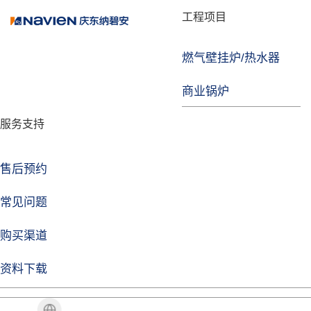
品牌故事
工程项目
燃气壁挂炉/热水器
焦点注册
商业锅炉
发展历程
服务支持
技术实力
企业动态
售后预约
焦点注册Life
常见问题
购买渠道
品牌视角
资料下载
加盟招商