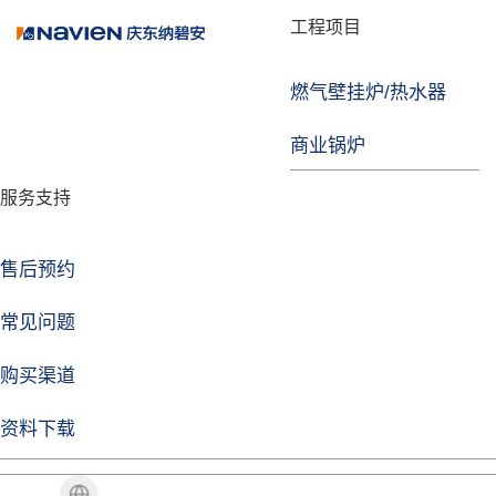
品牌故事
工程项目
燃气壁挂炉/热水器
焦点注册
商业锅炉
发展历程
服务支持
技术实力
企业动态
售后预约
焦点注册Life
常见问题
购买渠道
品牌视角
资料下载
加盟招商