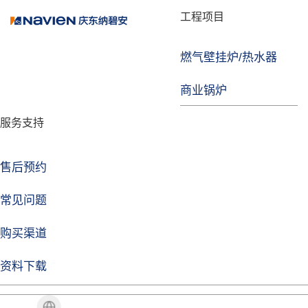
品牌故事
工程项目
燃气壁挂炉/热水器
焦点注册
商业锅炉
发展历程
服务支持
技术实力
企业动态
售后预约
焦点注册Life
常见问题
购买渠道
品牌视角
资料下载
加盟招商