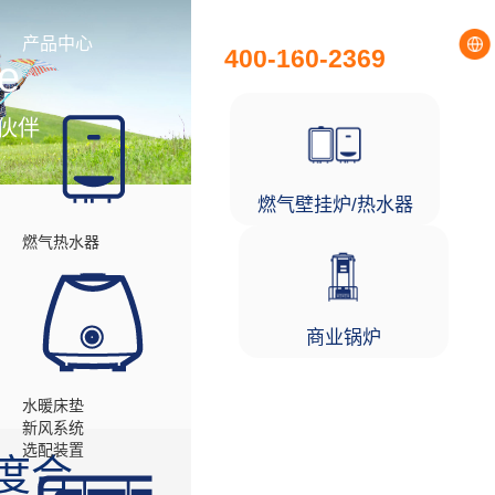
全国统一服务热线
产品中心
工程项目
400-160-2369
e
伙伴
燃气壁挂炉/热水器
燃气热水器
商业锅炉
水暖床垫
新风系统
选配装置
5度合