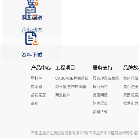
购买渠道
企业动态
资料下载
产品中心
工程项目
服务支持
品牌故
壁挂炉
CASCADE并联系统
服务理念及政策
集团介绍
热水器
燃气壁挂炉/热水器
售后预约
焦点注册
舒适家居
商业锅炉
常见问题
集团发展
商用
购买渠道
技术实力
资料下载
石家庄焦点注册热能设备有限公司| 石家庄市顺义区马坡聚源东路27号 