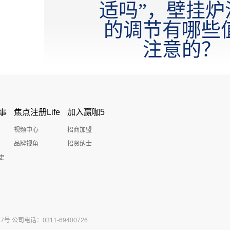
适吗”，壁挂炉
的调节有哪些
注意的？
事
焦点注册Life
加入赢咖5
视频中心
招商加盟
品牌视角
招贤纳士
史
公司电话：0311-69400726