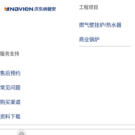
品牌故事
工程项目
燃气壁挂炉/热水器
焦点注册
商业锅炉
发展历程
服务支持
技术实力
企业动态
售后预约
焦点注册Life
常见问题
购买渠道
品牌视角
资料下载
加盟招商