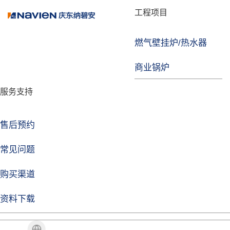
品牌故事
工程项目
燃气壁挂炉/热水器
焦点注册
商业锅炉
发展历程
服务支持
技术实力
企业动态
售后预约
焦点注册Life
常见问题
购买渠道
品牌视角
资料下载
加盟招商