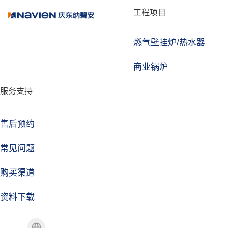
品牌故事
工程项目
燃气壁挂炉/热水器
焦点注册
商业锅炉
发展历程
服务支持
技术实力
企业动态
售后预约
焦点注册Life
常见问题
购买渠道
品牌视角
资料下载
加盟招商