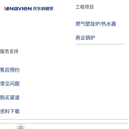
品牌故事
工程项目
燃气壁挂炉/热水器
焦点注册
商业锅炉
发展历程
服务支持
技术实力
企业动态
售后预约
焦点注册Life
常见问题
购买渠道
品牌视角
资料下载
加盟招商