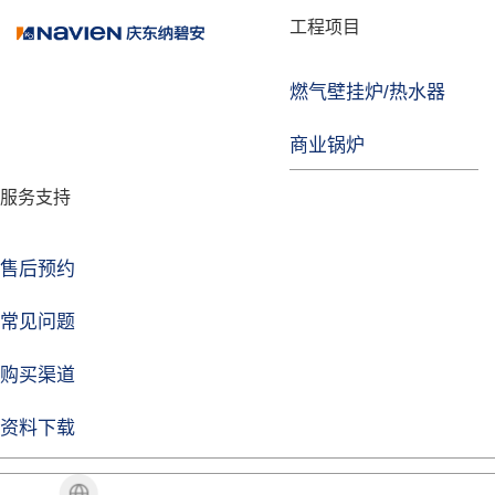
品牌故事
工程项目
燃气壁挂炉/热水器
焦点注册
商业锅炉
发展历程
服务支持
技术实力
企业动态
售后预约
焦点注册Life
常见问题
购买渠道
品牌视角
资料下载
加盟招商