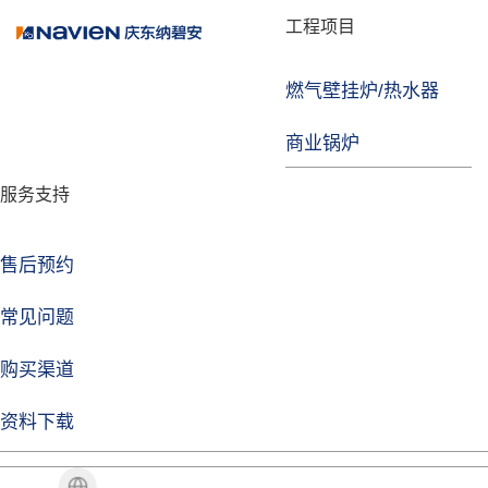
品牌故事
工程项目
燃气壁挂炉/热水器
焦点注册
商业锅炉
发展历程
服务支持
技术实力
企业动态
售后预约
焦点注册Life
常见问题
购买渠道
品牌视角
资料下载
加盟招商