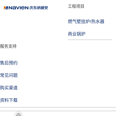
品牌故事
工程项目
燃气壁挂炉/热水器
焦点注册
商业锅炉
发展历程
服务支持
技术实力
企业动态
售后预约
焦点注册Life
常见问题
购买渠道
品牌视角
资料下载
加盟招商