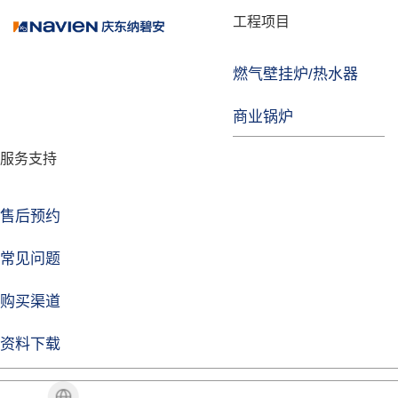
品牌故事
工程项目
燃气壁挂炉/热水器
焦点注册
商业锅炉
发展历程
服务支持
技术实力
企业动态
售后预约
焦点注册Life
常见问题
购买渠道
品牌视角
资料下载
加盟招商