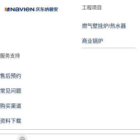
品牌故事
工程项目
燃气壁挂炉/热水器
焦点注册
商业锅炉
发展历程
服务支持
技术实力
企业动态
售后预约
焦点注册Life
常见问题
购买渠道
品牌视角
资料下载
加盟招商