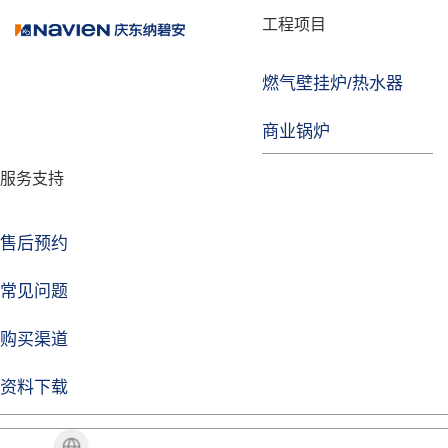
品牌故事
工程项目
燃气壁挂炉/热水器
焦点注册
商业锅炉
发展历程
服务支持
技术实力
企业动态
售后预约
焦点注册Life
常见问题
购买渠道
品牌视角
资料下载
加盟招商