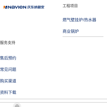
品牌故事
工程项目
燃气壁挂炉/热水器
焦点注册
商业锅炉
发展历程
服务支持
技术实力
企业动态
售后预约
焦点注册Life
常见问题
购买渠道
品牌视角
资料下载
加盟招商