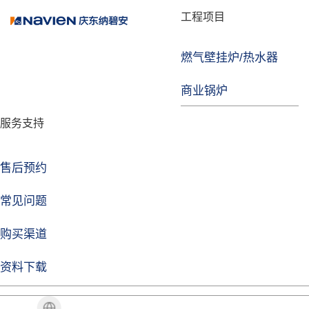
品牌故事
工程项目
燃气壁挂炉/热水器
焦点注册
商业锅炉
发展历程
服务支持
技术实力
企业动态
售后预约
焦点注册Life
常见问题
购买渠道
品牌视角
资料下载
加盟招商