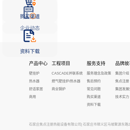
购买渠道
企业动态
资料下载
产品中心
工程项目
服务支持
品牌故
壁挂炉
CASCADE并联系统
服务理念及政策
集团介绍
热水器
燃气壁挂炉/热水器
售后预约
焦点注册
舒适家居
商业锅炉
常见问题
集团发展
商用
购买渠道
技术实力
资料下载
石家庄焦点注册热能设备有限公司| 石家庄市顺义区马坡聚源东路27号 