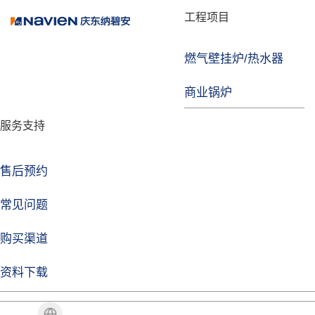
品牌故事
工程项目
燃气壁挂炉/热水器
焦点注册
商业锅炉
发展历程
服务支持
技术实力
企业动态
售后预约
焦点注册Life
常见问题
购买渠道
品牌视角
资料下载
加盟招商