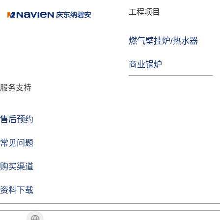
品牌故事
工程项目
燃气壁挂炉/热水器
焦点注册
商业锅炉
发展历程
服务支持
技术实力
企业动态
售后预约
焦点注册Life
常见问题
购买渠道
品牌视角
资料下载
加盟招商