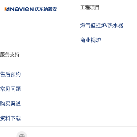
品牌故事
工程项目
燃气壁挂炉/热水器
焦点注册
商业锅炉
发展历程
服务支持
技术实力
企业动态
售后预约
焦点注册Life
常见问题
购买渠道
品牌视角
资料下载
加盟招商