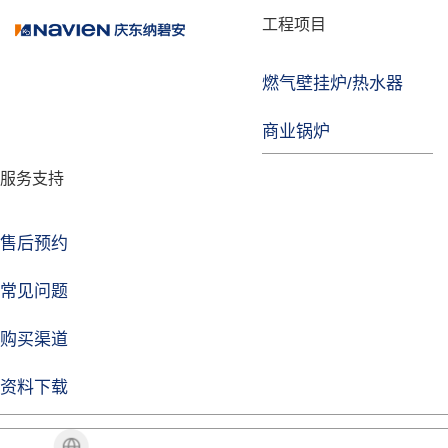
品牌故事
工程项目
燃气壁挂炉/热水器
焦点注册
商业锅炉
发展历程
服务支持
技术实力
企业动态
售后预约
焦点注册Life
常见问题
购买渠道
品牌视角
资料下载
加盟招商