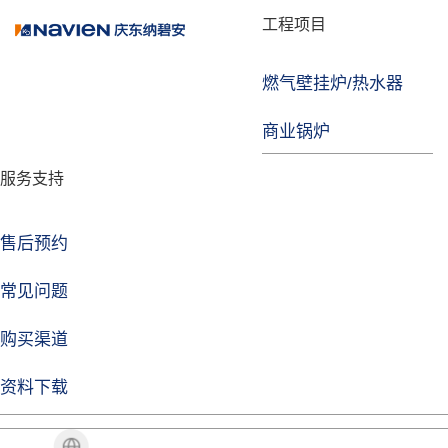
品牌故事
工程项目
燃气壁挂炉/热水器
焦点注册
商业锅炉
发展历程
服务支持
技术实力
企业动态
售后预约
焦点注册Life
常见问题
购买渠道
品牌视角
资料下载
加盟招商