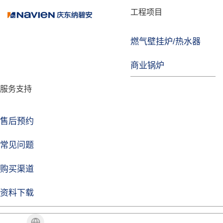
品牌故事
工程项目
燃气壁挂炉/热水器
焦点注册
商业锅炉
发展历程
服务支持
技术实力
企业动态
售后预约
焦点注册Life
常见问题
购买渠道
品牌视角
资料下载
加盟招商