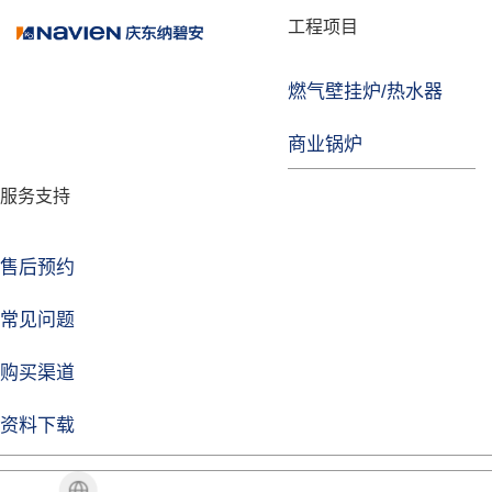
品牌故事
工程项目
燃气壁挂炉/热水器
焦点注册
商业锅炉
发展历程
服务支持
技术实力
企业动态
售后预约
焦点注册Life
常见问题
购买渠道
品牌视角
资料下载
加盟招商