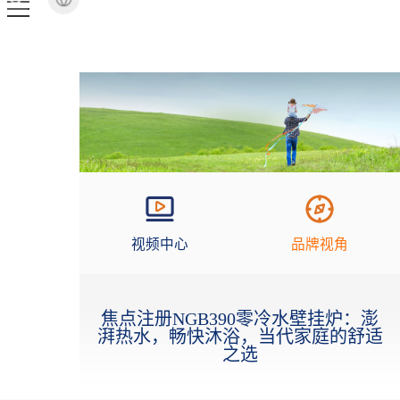
视频中心
品牌视角
焦点注册NGB390零冷水壁挂炉：澎
湃热水，畅快沐浴，当代家庭的舒适
之选