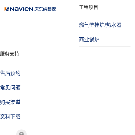
品牌故事
工程项目
燃气壁挂炉/热水器
焦点注册
商业锅炉
发展历程
服务支持
技术实力
企业动态
售后预约
焦点注册Life
常见问题
购买渠道
品牌视角
资料下载
加盟招商