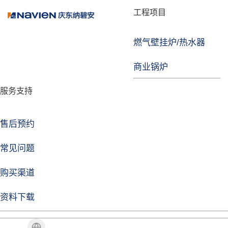
品牌故事
工程项目
燃气壁挂炉/热水器
焦点注册
商业锅炉
发展历程
服务支持
技术实力
企业动态
售后预约
焦点注册Life
常见问题
购买渠道
品牌视角
资料下载
加盟招商