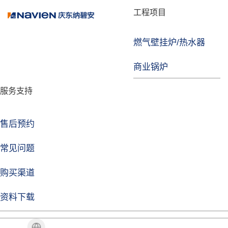
品牌故事
工程项目
燃气壁挂炉/热水器
焦点注册
商业锅炉
发展历程
服务支持
技术实力
企业动态
售后预约
焦点注册Life
常见问题
购买渠道
品牌视角
资料下载
加盟招商