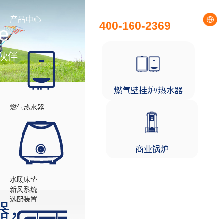
全国统一服务热线
产品中心
工程项目
400-160-2369
e
伙伴
燃气壁挂炉/热水器
燃气热水器
商业锅炉
水暖床垫
新风系统
选配装置
器，