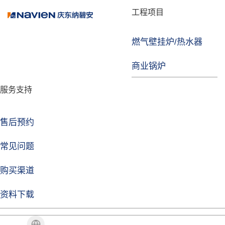
品牌故事
工程项目
燃气壁挂炉/热水器
焦点注册
商业锅炉
发展历程
服务支持
技术实力
企业动态
售后预约
焦点注册Life
常见问题
购买渠道
品牌视角
资料下载
加盟招商