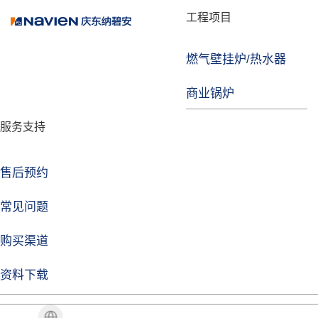
品牌故事
工程项目
燃气壁挂炉/热水器
焦点注册
商业锅炉
发展历程
服务支持
技术实力
企业动态
售后预约
焦点注册Life
常见问题
购买渠道
品牌视角
资料下载
加盟招商