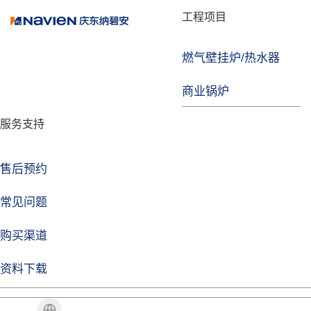
品牌故事
工程项目
燃气壁挂炉/热水器
焦点注册
商业锅炉
发展历程
服务支持
技术实力
企业动态
售后预约
焦点注册Life
常见问题
购买渠道
品牌视角
资料下载
加盟招商