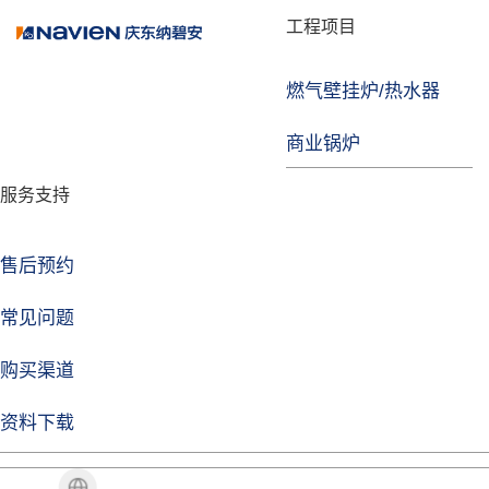
品牌故事
工程项目
燃气壁挂炉/热水器
焦点注册
商业锅炉
发展历程
服务支持
技术实力
企业动态
售后预约
焦点注册Life
常见问题
购买渠道
品牌视角
资料下载
加盟招商