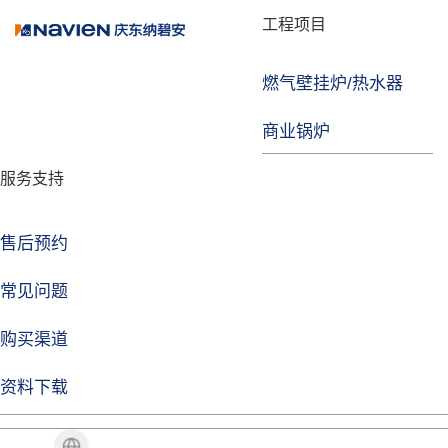
品牌故事
工程项目
燃气壁挂炉/热水器
焦点注册
商业锅炉
发展历程
服务支持
技术实力
企业动态
售后预约
焦点注册Life
常见问题
购买渠道
品牌视角
资料下载
加盟招商