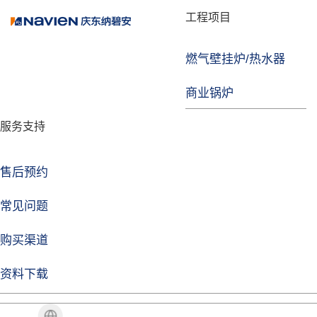
品牌故事
工程项目
燃气壁挂炉/热水器
焦点注册
商业锅炉
发展历程
服务支持
技术实力
企业动态
售后预约
焦点注册Life
常见问题
购买渠道
品牌视角
资料下载
加盟招商